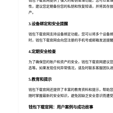
钱包下载官网提供了强大的密钥管理功能，您可以管
性，建议您定期备份您的私钥和恢复短语，并将其存
产。
3.设备绑定和安全提醒
钱包下载官网支持设备绑定功能，您可以将多个设备
时，钱包下载官网会向您注册的手机号或邮箱发送提
4.定期安全检查
为了确保您的账户和资产的安全，钱包下载官网建议
态等。如果发现任何异常情况，请及时联系客服团队
5.教育和提示
钱包下载官网还提供了丰富的教育资料和提示，帮助
随时掌握最新的安全知识，避免因缺乏安全意识而遭
钱包下载官网：用户案例与成功故事