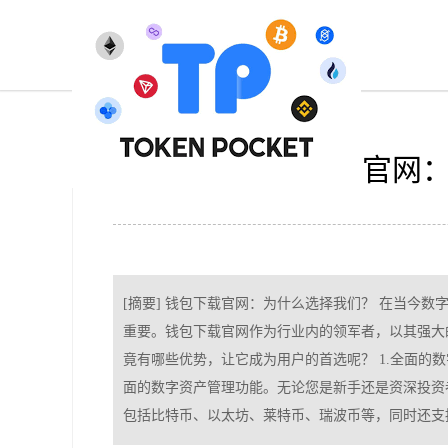
{eyou:include file='banner.htm'/}
钱包下载官网
[摘要] 钱包下载官网：为什么选择我们？ 在当今
重要。钱包下载官网作为行业内的领军者，以其强大
竟有哪些优势，让它成为用户的首选呢？ 1.全面的
面的数字资产管理功能。无论您是新手还是资深投资
包括比特币、以太坊、莱特币、瑞波币等，同时还支持