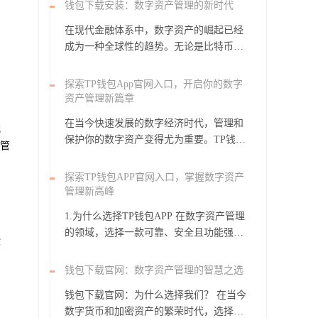
钱包下载安装：数字资产管理的新时代
在现代金融体系中，数字资产的崛起已经
成为一种全球性的趋势。无论是比特币、
，
以太坊，还是其他加密货币，都在改变我
们传统的财富管理方式。为了高效管理和
探索TP钱包App官网入口，开启你的数字
使用这些数字资产..
资产管理新篇章
在当今快速发展的数字经济时代，管理和
找
保护你的数字资产变得尤为重要。TP钱包
的管
App官网入口作为一款集成了多种高效管理
工具的数字资产钱包，以其安全性、便捷
探索TP钱包APP官网入口，掌握数字资产
性和丰富的..
管理新高峰
1.为什么选择TP钱包APP 在数字资产管理
确
的领域，选择一款可靠、安全且功能强大
验
的加密货币钱包至关重要。TP钱包APP官
网入口，不仅提供了一个安全的平台，更
钱包下载官网：数字资产管理的智慧之选
是为..
钱包下载官网：为什么选择我们？ 在当今
数字货币和加密资产的繁荣时代，选择一