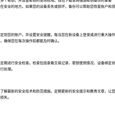
理多个密钥，并设置密钥的使用权限。钱包下载官网强调密钥备份的重要
放在安全的地方。如果您的设备丢失或损坏，备份可以帮助您恢复账户和
绑定到您的账户，并设置安全提醒。每当您在新设备上登录或进行重大操
醒，确保您在每次操作前都能及时确认。
您定期进行安全检查。检查包括查看交易记录、密钥使用情况、设备绑定
进行处理。
您了解最新的安全技术和防范措施。定期更新的安全提示和教育文章，让
受损失。