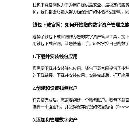
钱包下载官网致力于为用户提供最安全、最稳定的服
护，我们都会尽最大努力确保用户的体验不受影响，
钱包下载官网：如何开始您的数字资产管理之
选择了钱包下载官网作为您的数字资产管理工具，接
用钱包下载官网，让您快速上手，轻松掌控自己的数
1.下载并安装钱包应用
您需要下载并安装钱包应用。钱包下载官网提供了多种
的下载链接，下载并安装应用。安装完成后，打开应
2.创建和设置钱包账户
在安装完成后，您需要创建一个钱包账户。钱包下载
选择一个强密码，并记得保存好您的恢复短语（Recover
3.添加和管理数字资产