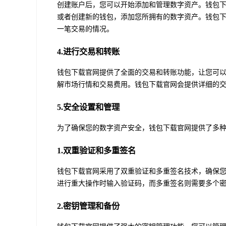
创建账户后，您可以开始添加和管理数字资产。钱包
或者创建新的钱包，添加您所拥有的数字资产。钱包
一笔交易的情况。
4.进行交易和转账
钱包下载官网提供了全面的交易和转账功能，让您可
解市场行情和交易费用。钱包下载官网会提供详细的
5.安全设置和管理
为了确保您的数字资产安全，钱包下载官网提供了多种
1.双重验证和多重签名
钱包下载官网采用了双重验证和多重签名技术，确保
进行重大操作时输入验证码，而多重签名则需要多个
2.密钥管理和备份