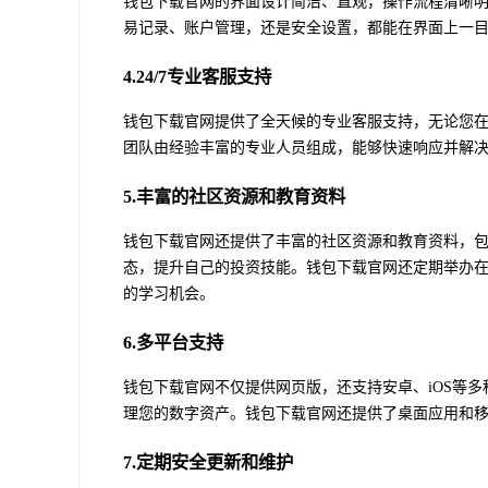
钱包下载官网的界面设计简洁、直观，操作流程清晰
易记录、账户管理，还是安全设置，都能在界面上一
4.24/7专业客服支持
钱包下载官网提供了全天候的专业客服支持，无论您
团队由经验丰富的专业人员组成，能够快速响应并解
5.丰富的社区资源和教育资料
钱包下载官网还提供了丰富的社区资源和教育资料，
态，提升自己的投资技能。钱包下载官网还定期举办
的学习机会。
6.多平台支持
钱包下载官网不仅提供网页版，还支持安卓、iOS等
理您的数字资产。钱包下载官网还提供了桌面应用和
7.定期安全更新和维护