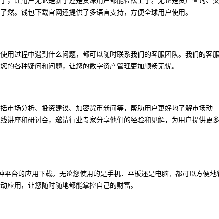
明了，让用户无论是新手还是资深用户都能轻松上手。无论是资产查询、
目了然。钱包下载官网还提供了多语言支持，方便全球用户使用。
在使用过程中遇到什么问题，都可以随时联系我们的客服团队。我们的客
决您的各种疑问和问题，让您的数字资产管理更加顺畅无忧。
包括市场分析、投资建议、加密货币新闻等，帮助用户更好地了解市场动
在线讲座和研讨会，邀请行业专家分享他们的经验和见解，为用户提供更
多种平台的应用下载。无论您使用的是手机、平板还是电脑，都可以方便地
移动应用，让您随时随地都能掌控自己的财富。