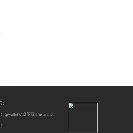
，
。
都
号：
tpwallet安卓下载-trustwallet
箱：