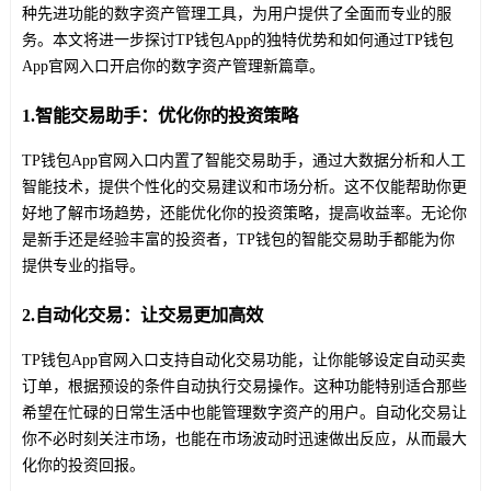
种先进功能的数字资产管理工具，为用户提供了全面而专业的服
务。本文将进一步探讨TP钱包App的独特优势和如何通过TP钱包
App官网入口开启你的数字资产管理新篇章。
1.智能交易助手：优化你的投资策略
TP钱包App官网入口内置了智能交易助手，通过大数据分析和人工
智能技术，提供个性化的交易建议和市场分析。这不仅能帮助你更
好地了解市场趋势，还能优化你的投资策略，提高收益率。无论你
是新手还是经验丰富的投资者，TP钱包的智能交易助手都能为你
提供专业的指导。
2.自动化交易：让交易更加高效
TP钱包App官网入口支持自动化交易功能，让你能够设定自动买卖
订单，根据预设的条件自动执行交易操作。这种功能特别适合那些
希望在忙碌的日常生活中也能管理数字资产的用户。自动化交易让
你不必时刻关注市场，也能在市场波动时迅速做出反应，从而最大
化你的投资回报。