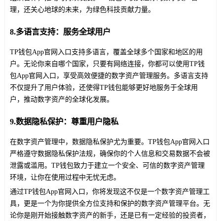
理，还关心地球的未来，为绿色科技贡献力量。
8.多语言支持：服务全球用户
TP钱包App官网入口支持多语言，覆盖全球多个国家和地区的用
户。无论你来自哪个国家，只要有网络连接，你都可以使用TP钱
包App官网入口，享受高效便捷的数字资产管理服务。多语言支持
不仅提升了用户体验，还使得TP钱包能够更好地服务于全球用
户，推动数字资产的全球化发展。
9.数据隐私保护：尊重用户隐私
在数字资产管理中，数据隐私保护尤为重要。TP钱包App官网入口
严格遵守数据隐私保护法规，确保你的个人信息和交易数据不会被
泄露或滥用。TP钱包致力于建立一个安全、可信的数字资产管理
环境，让你在使用过程中无忧无虑。
通过TP钱包App官网入口，你将发现这不仅是一个数字资产管理工
具，更是一个为你提供全方位支持和保护的数字资产管理平台。无
论你是刚开始接触数字资产的新手，还是已有一定经验的投资者，