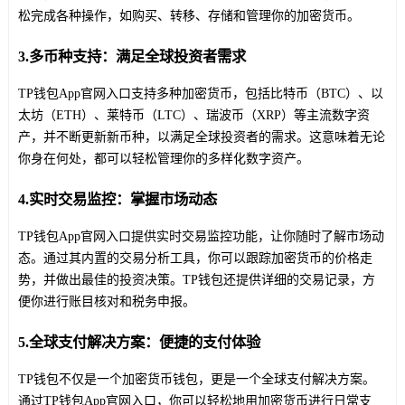
松完成各种操作，如购买、转移、存储和管理你的加密货币。
3.多币种支持：满足全球投资者需求
TP钱包App官网入口支持多种加密货币，包括比特币（BTC）、以
太坊（ETH）、莱特币（LTC）、瑞波币（XRP）等主流数字资
产，并不断更新新币种，以满足全球投资者的需求。这意味着无论
你身在何处，都可以轻松管理你的多样化数字资产。
4.实时交易监控：掌握市场动态
TP钱包App官网入口提供实时交易监控功能，让你随时了解市场动
态。通过其内置的交易分析工具，你可以跟踪加密货币的价格走
势，并做出最佳的投资决策。TP钱包还提供详细的交易记录，方
便你进行账目核对和税务申报。
5.全球支付解决方案：便捷的支付体验
TP钱包不仅是一个加密货币钱包，更是一个全球支付解决方案。
通过TP钱包App官网入口，你可以轻松地用加密货币进行日常支