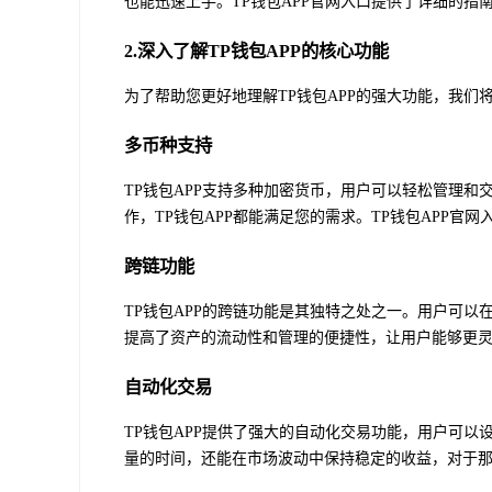
也能迅速上手。TP钱包APP官网入口提供了详细的
2.深入了解TP钱包APP的核心功能
为了帮助您更好地理解TP钱包APP的强大功能，我们
多币种支持
TP钱包APP支持多种加密货币，用户可以轻松管理
作，TP钱包APP都能满足您的需求。TP钱包APP
跨链功能
TP钱包APP的跨链功能是其独特之处之一。用户可
提高了资产的流动性和管理的便捷性，让用户能够更
自动化交易
TP钱包APP提供了强大的自动化交易功能，用户可
量的时间，还能在市场波动中保持稳定的收益，对于