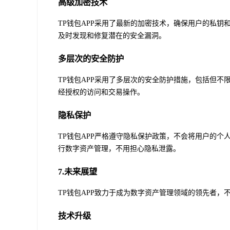
高级加密技术
TP钱包APP采用了最新的加密技术，确保用户的私钥
及时发现和修复潜在的安全漏洞。
多层次的安全防护
TP钱包APP采用了多层次的安全防护措施，包括但不
经授权的访问和交易操作。
隐私保护
TP钱包APP严格遵守隐私保护政策，不会将用户的个
行数字资产管理，不用担心隐私泄露。
7.未来展望
TP钱包APP致力于成为数字资产管理领域的领先者，
技术升级