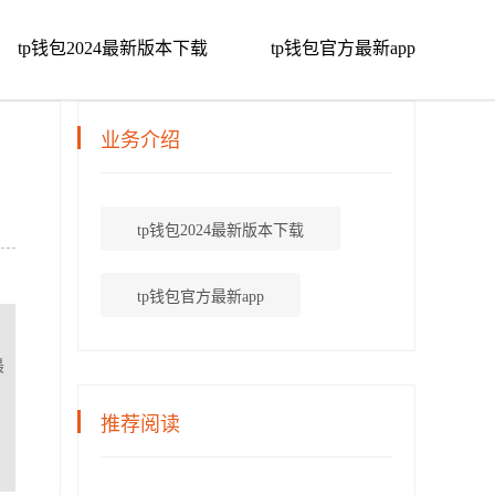
tp钱包2024最新版本下载
tp钱包官方最新app
业务介绍
tp钱包2024最新版本下载
tp钱包官方最新app
最
推荐阅读