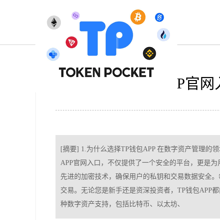
{eyou:include file='banner.htm'/}
探索TP钱包APP官
[摘要] 1.为什么选择TP钱包APP 在数字资产管
APP官网入口，不仅提供了一个安全的平台，更是为用
先进的加密技术，确保用户的私钥和交易数据安全。
交易。无论您是新手还是资深投资者，TP钱包APP都
种数字资产支持，包括比特币、以太坊、