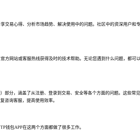
中分享交易心得、分析市场趋势、解决使用中的问题。社区中的资深用户和
通过官方网站或客服热线获得及时的技术帮助。无论您遇到什么问题，都可
AQ）部分，涵盖了从注册、登录到交易、安全等各个方面的问题。这些常
重复咨询客服，提高使用效率。
P钱包APP在这两个方面都做了很多工作。