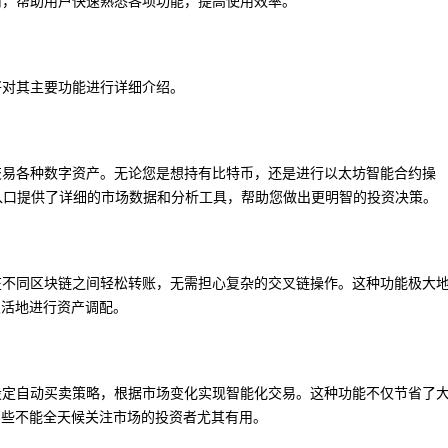
指南，帮助用户快速熟悉各项功能，提高使用效率。
将对其主要功能进行详细介绍。
和交易各种数字资产。无论您是想持有比特币，还是进行以太坊智能合约操
官网入口提供了详细的市场数据和分析工具，帮助您做出更明智的投资决策。
以在不同区块链之间轻松转账，无需担心复杂的交叉链操作。这种功能极大
灵活地进行资产调配。
以设定自动买卖策略，根据市场变化实现智能化交易。这种功能不仅节省了
那些不能全天候关注市场的投资者尤其有用。