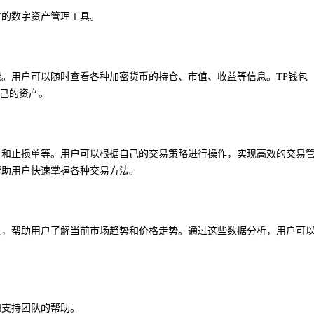
位的数字资产管理工具。
能。用户可以随时查看各种加密货币的持仓、市值、收益等信息。TP钱包
自己的资产。
价单和止损单等。用户可以根据自己的交易策略进行操作，实现高效的交易
帮助用户快速掌握各种交易方法。
工具，帮助用户了解当前市场趋势和价格走势。通过这些数据分析，用户可
和支持团队的帮助。