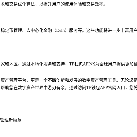
链技术和交易优化算法，以提升用户的使用体验和交易效率。
于稳定币管理、去中心化金融（DeFi）服务等。这些功能将进一步丰富用
国家和地区。通过本地化服务和支持，TP钱包APP将为全球用户提供更加
数字资产管理平台，更是一个不断创新和发展的数字资产管理工具。无论您
，帮助您在数字资产世界中游刃有余。通过访问TP钱包APP官网入口，您
产管理新篇章